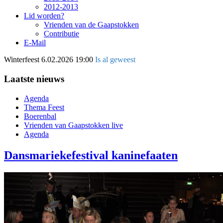
2012-2013
Lid worden?
Vrienden van de Gaapstokken
Contributie
E-Mail
Winterfeest
6.02.2026 19:00
Is al geweest
Laatste nieuws
Agenda
Thema Feest
Boerenbal
Vrienden van Gaapstokken live
Agenda
Dansmariekefestival kaninefaaten