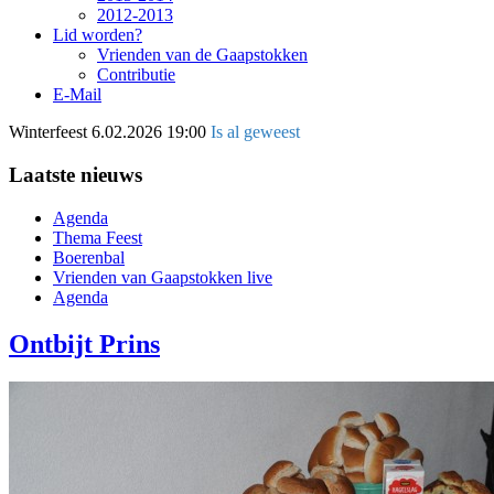
2012-2013
Lid worden?
Vrienden van de Gaapstokken
Contributie
E-Mail
Winterfeest
6.02.2026 19:00
Is al geweest
Laatste nieuws
Agenda
Thema Feest
Boerenbal
Vrienden van Gaapstokken live
Agenda
Ontbijt Prins